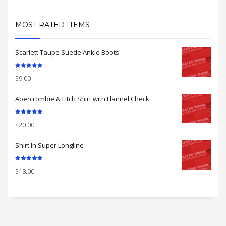
MOST RATED ITEMS
Scarlett Taupe Suede Ankle Boots
Rated
5.00
$
9.00
out of 5
Abercrombie & Fitch Shirt with Flannel Check
Rated
5.00
$
20.00
out of 5
Shirt In Super Longline
Rated
5.00
$
18.00
out of 5