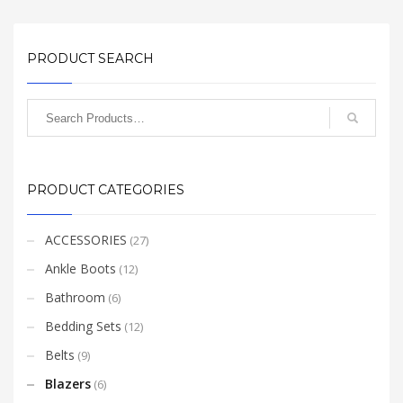
quam egestas semper.
quam egestas semper.
Aenean ultricies mi vitae
Aenean ultricies mi vitae
est. Mauris placerat
est. Mauris placerat
eleifend leo.
eleifend leo.
PRODUCT SEARCH
PRODUCT CATEGORIES
ACCESSORIES
(27)
Ankle Boots
(12)
Bathroom
(6)
Bedding Sets
(12)
Belts
(9)
Blazers
(6)